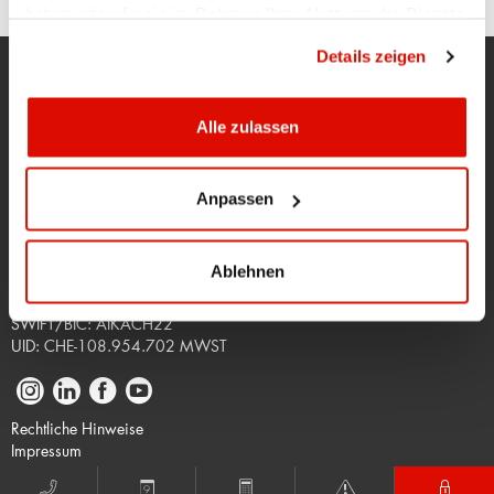
haben oder die sie im Rahmen Ihrer Nutzung der Dienste
gesammelt haben.
Datenschutzrichtlinie
Details zeigen
Hauptsitz
Alle zulassen
Appenzell
071 788 88 88
kantonalbank@appkb.ch
Anpassen
Geschäftsstellen
Oberegg
071 898 80 40
Haslen
071 333 42 42
Ablehnen
Weissbad
071 798 90 50
SWIFT/BIC: AIKACH22
UID: CHE-108.954.702 MWST
Rechtliche Hinweise
Impressum